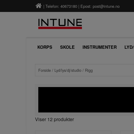
| Telefon: 40673180 | Epost:
post@intune.no
KORPS
SKOLE
INSTRUMENTER
LYD
Forside
/
Lyd/lys/dj/studio
/ Rigg
Viser 12 produkter