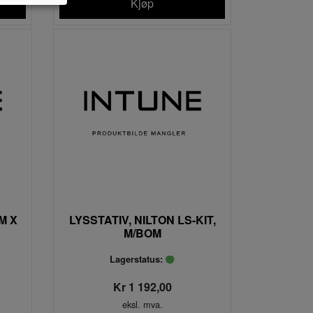
Kjøp
M X
LYSSTATIV, NILTON LS-KIT,
M/BOM
ER
Lagerstatus:
Kr 1 192,00
eksl. mva.