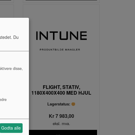
stedet. Du
ktivere disse,
FLIGHT, STATIV,
ED
1180X400X400 MED HJUL
edre
Lagerstatus:
Kr 7 983,00
eksl. mva.
Godta alle