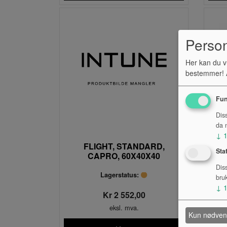
Perso
Her kan du v
bestemmer! A
Fun
Dis
da n
↓
FLIGHT, STANDARD,
Sta
CAPRO, 60X40X40
C
Dis
Lagerstatus:
bru
↓
Kr 2 552,00
eksl. mva.
Kun nødven