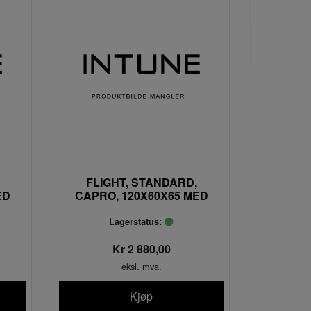
FLIGHT, STANDARD,
ED
CAPRO, 120X60X65 MED
AT
2+2 HJUL. INGEN INNMAT
PC-04X
Lagerstatus:
Kr 2 880,00
eksl. mva.
Kjøp