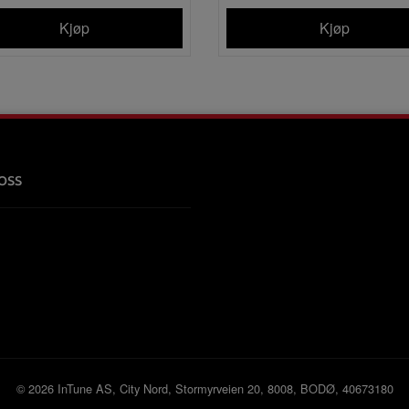
Kjøp
Kjøp
oss
© 2026 InTune AS, City Nord, Stormyrveien 20, 8008, BODØ, 40673180