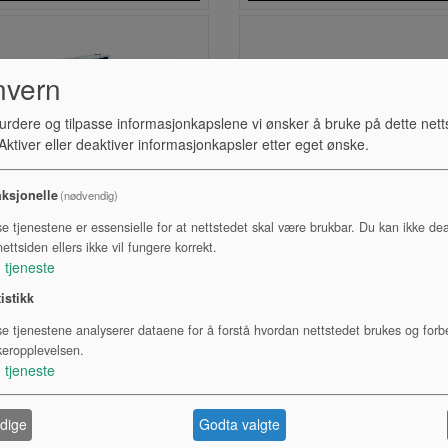
nvern
urdere og tilpasse informasjonkapslene vi ønsker å bruke på dette nett
ktiver eller deaktiver informasjonkapsler etter eget ønske.
ksjonelle
(nødvendig)
se tjenestene er essensielle for at nettstedet skal være brukbar. Du kan ikke dea
ettsiden ellers ikke vil fungere korrekt.
1
tjeneste
FLIGHT, STANDARD,
FLIGHT, STANDARD,
tistikk
APRO, 60X40X40, MED
CAPRO, 80X60X40, M
HJULPLATE
HJULPLATE OG 3
se tjenestene analyserer dataene for å forstå hvordan nettstedet brukes og forb
SKILLEVEGGER
Lagerstatus:
Lagerstatus:
keropplevelsen.
1
tjeneste
Kr 2 880,00
Kr 2 880,00
eksl. mva.
eksl. mva.
dige
Godta valgte