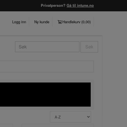
Privatperson?
Gå til intune.no
Logg inn
Ny kunde
Handlekurv (
0,00
)
Søk