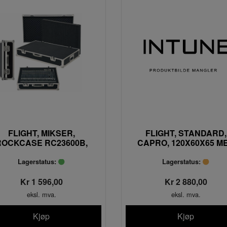
FLIGHT, MIKSER,
FLIGHT, STANDARD,
ROCKCASE RC23600B,
CAPRO, 120X60X65 M
65X41X16
2+2 HJUL. INGEN INNM
PC-02X
Lagerstatus:
Lagerstatus:
Kr 1 596,00
Kr 2 880,00
eksl. mva.
eksl. mva.
Kjøp
Kjøp