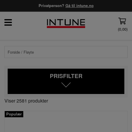
Privatperson?
Gå til intune.no
(
0,00
)
Forside
/ Fløyte
PRISFILTER
Viser 2581 produkter
Populær