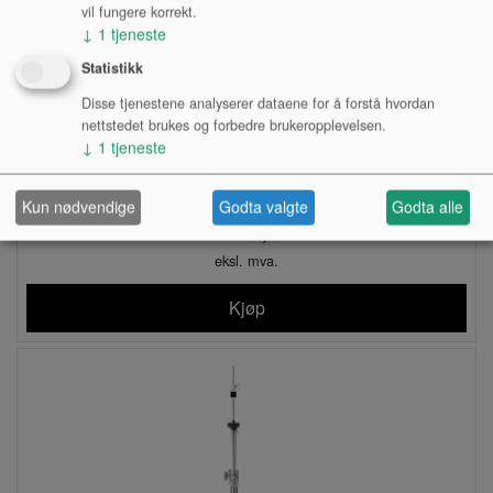
vil fungere korrekt.
↓
1
tjeneste
Statistikk
Disse tjenestene analyserer dataene for å forstå hvordan
nettstedet brukes og forbedre brukeropplevelsen.
*EXPLORING JAZZ, OLLIE WESTON, FLØYTE,
↓
1
tjeneste
M/CD
Lagerstatus:
Kun nødvendige
Godta valgte
Godta alle
Kr 400,00
eksl. mva.
Kjøp