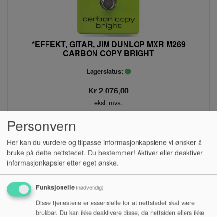
*EFFEKT, GITAR, JIM DUNLOP MXR M269
CARBON COPY BRIGHT
Lagerstatus:
Kr 2 076,00
eksl. mva.
Personvern
Kjøp
Her kan du vurdere og tilpasse informasjonkapslene vi ønsker å
bruke på dette nettstedet. Du bestemmer! Aktiver eller deaktiver
informasjonkapsler etter eget ønske.
Funksjonelle
(nødvendig)
Disse tjenestene er essensielle for at nettstedet skal være
brukbar. Du kan ikke deaktivere disse, da nettsiden ellers ikke