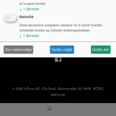
vil fungere korrekt.
↓
1
tjeneste
Mine sider
Statistikk
Disse tjenestene analyserer dataene for å forstå hvordan
Logg inn privatperson
nettstedet brukes og forbedre brukeropplevelsen.
Logg inn bedrift
↓
1
tjeneste
Ny kunde
Kjøpsbetingelser
Personvernerklæring
Kun nødvendige
Godta valgte
Godta alle
© 2026 InTune AS, City Nord, Stormyrveien 20, 8008, BODØ,
40673180