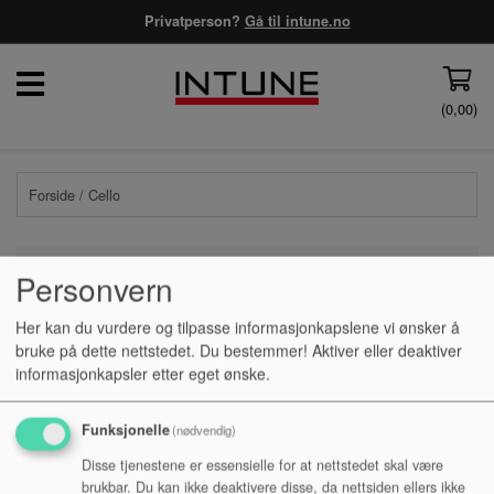
Privatperson?
Gå til intune.no
(
0,00
)
Forside
/ Cello
Personvern
PRISFILTER
Her kan du vurdere og tilpasse informasjonkapslene vi ønsker å
bruke på dette nettstedet. Du bestemmer! Aktiver eller deaktiver
informasjonkapsler etter eget ønske.
Ingen produkter funnet
Funksjonelle
(nødvendig)
Disse tjenestene er essensielle for at nettstedet skal være
brukbar. Du kan ikke deaktivere disse, da nettsiden ellers ikke